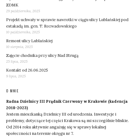
ZDMK
29 października, 2025
Projekt uchwały w sprawie nawrotki w ciągu ulicy Lublańskiej pod
estakadą im. gen. T. Rozwadowskiego
10 października, 2025
Remont ulicy Lublańskiej
10 sierpnia, 2025
Zajęcie chodnika przy ulicy Nad Strugą
25 lipca, 2025
Kontakt od 26.06.2025
9 lipca, 2025
O MNIE
Radna Dzielnicy III Prądnik Czerwony w Krakowie (kadencja
2018-2023)
Jestem mieszkanką Dzielnicy III od urodzenia. Inwestycje i
problemy, dotyczące tej części Krakowa są mi szczególnie bliskie.
Od 2014 roku aktywnie angażuję się w sprawy lokalnej
społeczności na terenie okręgu nr 7.